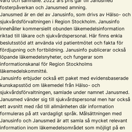
vård och samhälle. 2022 års pris går till Janusmed
fosterpåverkan och Janusmed amning.
Janusmed är en del av Janusinfo, som drivs av Hälso- och
sjukvårdsförvaltningen i Region Stockholm. Janusinfo
innehåller kommersiellt obunden läkemedelsinformation
riktad till läkare och sjukvårdspersonal. Här finns enkla
beslutsstöd att använda vid patientmötet och fakta för
fördjupning och fortbildning. Janusinfo publicerar också
löpande läkemedelsnyheter, och fungerar som
informationskanal för Region Stockholms
läkemedelskommitté.
Janusinfo erbjuder också ett paket med evidensbaserade
kunskapsstöd om läkemedel från Hälso- och
sjukvårdsförvaltningen, samlade under namnet Janusmed.
Janusmed vänder sig till sjukvårdspersonal men har också
ett avsnitt med råd till allmänheten där information
formuleras på att vardagligt språk. Målsättningen med
Janusinfo och Janusmed är att samla så mycket relevant
information inom läkemedelsområdet som möjligt på en