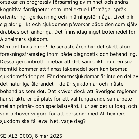
orsakar en progressiv försämring av minnet och andra
kognitiva färdigheter som intellektuell förmåga, språk,
orientering, igenkänning och inlärningsförmåga. Livet blir
sig aldrig likt och sjukdomen påverkar både den som själv
drabbas och anhöriga. Det finns idag inget botemedel för
Alzheimers sjukdom.
Men det finns hopp! De senaste åren har det skett stora
forskningsframsteg inom både diagnostik och behandling.
Dessa genombrott innebär att det sannolikt inom en snar
framtid kommer att finnas läkemedel som kan bromsa
sjukdomsförloppet. För demenssjukdomar är inte en del av
det naturliga åldrandet – de är sjukdomar och måste
behandlas som det. Det kräver dock att Sveriges regioner
har strukturer på plats för ett väl fungerande samarbete
mellan primär- och specialistvård. Hur ser det ut idag, och
vad behöver vi göra för att personer med Alzheimers
sjukdom ska få leva livet, varje dag?
SE-ALZ-0003, 6 mar 2025