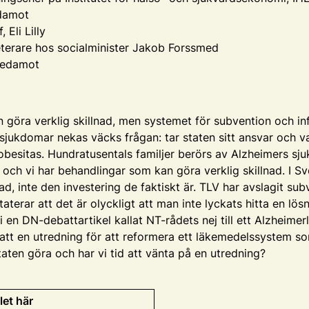
damot
 Eli Lilly
eterare hos socialminister Jakob Forssmed
sledamot
göra verklig skillnad, men systemet för subvention och infö
sjukdomar nekas väcks frågan: tar staten sitt ansvar och v
 obesitas. Hundratusentals familjer berörs av Alzheimers sj
 och vi har behandlingar som kan göra verklig skillnad. I Sv
, inte den investering de faktiskt är. TLV har avslagit sub
aterar att det är olyckligt att man inte lyckats hitta en lö
i en DN-debattartikel kallat NT-rådets nej till ett Alzheim
lsatt en utredning för att reformera ett läkemedelssystem so
aten göra och har vi tid att vänta på en utredning?
let här