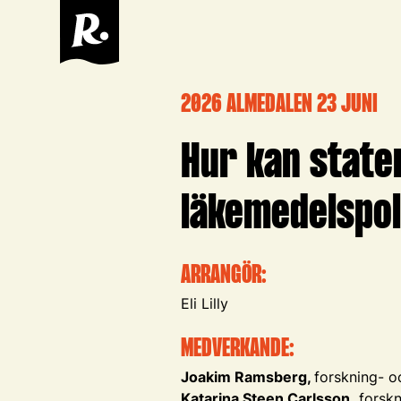
2026 ALMEDALEN 23 JUNI
Hur kan staten
läkemedelspol
ARRANGÖR:
Eli Lilly
MEDVERKANDE:
Joakim Ramsberg,
forskning- o
Katarina Steen Carlsson,
forskn