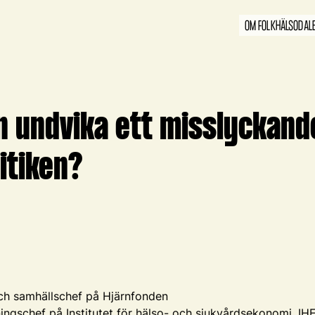
OM FOLKHÄLSODAL
 undvika ett misslyckande
itiken?
ch samhällschef på Hjärnfonden
ingschef på Institutet för hälso- och sjukvårdsekonomi, IH