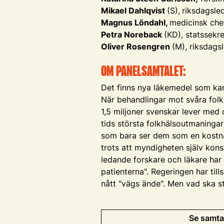
Mikael Dahlqvist
(S),
riksdagsle
Magnus Löndahl,
medicinsk chef,
Petra Noreback
(KD), statssekr
Oliver Rosengren
(M), riksdag
OM PANELSAMTALET:
Det finns nya läkemedel som kan 
När behandlingar mot svåra folk
1,5 miljoner svenskar lever med
tids största folkhälsoutmaningar
som bara ser dem som en kostnad
trots att myndigheten själv konst
ledande forskare och läkare har 
patienterna". Regeringen har til
nått "vägs ände". Men vad ska st
Se samta