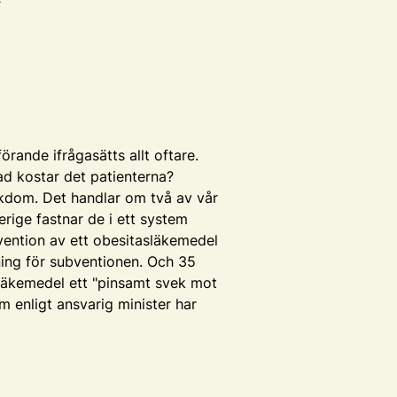
rande ifrågasätts allt oftare.
ad kostar det patienterna?
ukdom. Det handlar om två av vår
erige fastnar de i ett system
vention av ett obesitasläkemedel
sning för subventionen. Och 35
erläkemedel ett "pinsamt svek mot
m enligt ansvarig minister har