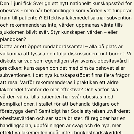
Den 1 juni fick Sverige ett nytt nationellt kunskapsstöd för
obesitas - men når behandlingen som vården vet fungerar
fram till patienten? Effektiva läkemedel saknar subvention
och rekommenderas inte, vården uppmanas vänta tills
sjukdomen blivit svår. Styr kunskapen vården – eller
plånboken?
Detta är ett öppet rundabordssamtal – alla på plats är
välkomna att lyssna och följa diskussionen runt bordet. Vi
diskuterar vad som egentligen styr svensk obesitasvård i
praktiken: kunskapen och det medicinska behovet eller
subventionen. I det nya kunskapsstödet finns flera frågor
att resa. Varför rekommenderas i praktiken ett äldre
läkemedel framför de mer effektiva? Och varför ska
vården vänta tills patienten har svår obesitas med
komplikationer, i stället för att behandla tidigare och
förebygga dem? Samtidigt har Socialstyrelsen utvärderat
obesitasvården och ser stora brister: få regioner har en
handlingsplan, uppföljningen är svag och de nya, mer
effektiva läkemedlen ingår inte i högkostnadsskyddet.