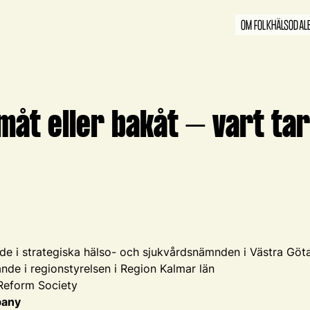
OM FOLKHÄLSODAL
måt eller bakåt – vart tar
nde i strategiska hälso- och sjukvårdsnämnden i Västra Göt
nde i regionstyrelsen i Region Kalmar län
 Reform Society
pany